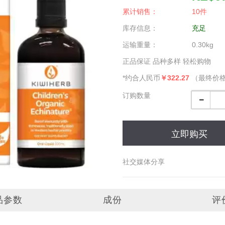
累计销售：
10件
库存信息：
充足
运输重量：
0.30kg
正品保证 品种多样 轻松购物
*约合人民币
￥322.27
（最终价
订购数量
立即购买
社交媒体分享
品参数
成份
评