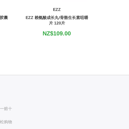
EZZ
软胶囊
EZZ 赖氨酸成长丸/骨骼生长素咀嚼
片 120片
NZ$109.00
假一赔十
轻松购物