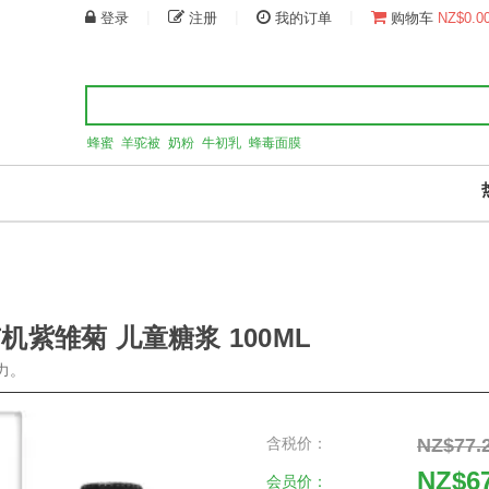
|
|
|
登录
注册
我的订单
购物车
NZ$0.0
蜂蜜
羊驼被
奶粉
牛初乳
蜂毒面膜
机紫雏菊 儿童糖浆 100ML
力。
含税价：
NZ$77.
NZ$6
会员价：