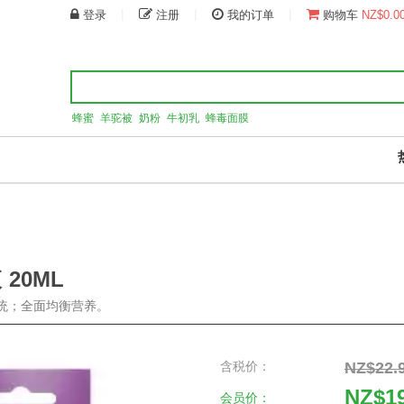
|
|
|
登录
注册
我的订单
购物车
NZ$0.0
蜂蜜
羊驼被
奶粉
牛初乳
蜂毒面膜
20ML
系统；全面均衡营养。
含税价：
NZ$22.
NZ$1
会员价：