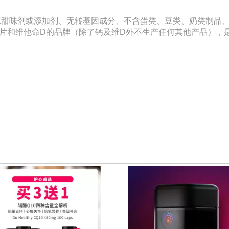
味剂或添加剂、无转基因成分、不含蛋类、豆类、奶类制品、不含
片和维他命D的品牌（除了钙及维D外不生产任何其他产品），