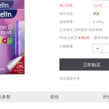
累计销售：
131件
库存信息：
充足
运输重量：
0.10kg
正品保证 品种多样 轻松购物
*约合人民币
￥95.81
（最终价格
订购数量
立即购买
社交媒体分享
品参数
成份
评