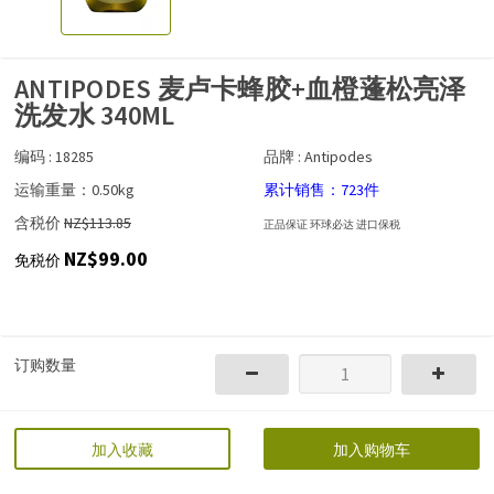
ANTIPODES 麦卢卡蜂胶+血橙蓬松亮泽
洗发水 340ML
编码 : 18285
品牌 : Antipodes
运输重量：0.50kg
累计销售：723件
含税价
NZ$113.85
正品保证 环球必达 进口保税
NZ$99.00
免税价
订购数量
加入收藏
加入购物车