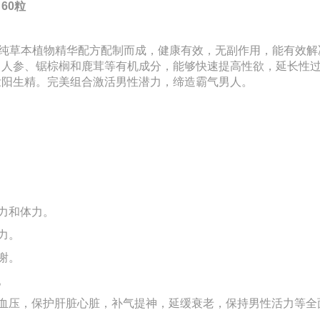
囊
60粒
由多种天然纯草本植物精华配方配制而成，健康有效，无副作用，能有
、人参、锯棕榈和鹿茸等有机成分，能够快速提高性欲，延长性
壮阳生精。完美组合激活男性潜力，缔造霸气男人。
力和体力。
力。
谢。
。
血压，保护肝脏心脏，补气提神，延缓衰老，保持男性活力等全