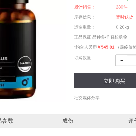
累计销售：
280件
库存信息：
暂时缺货
运输重量：
0.20kg
正品保证 品种多样 轻松购物
*约合人民币
￥545.81
（最终价
订购数量
立即购买
社交媒体分享
品参数
成份
评