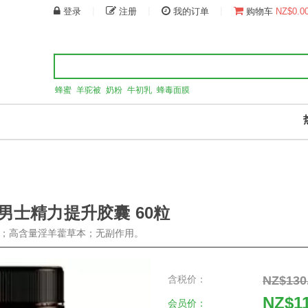
|
|
|
登录
注册
我的订单
购物车
NZ$0.0
蜂蜜
羊驼被
奶粉
牛初乳
蜂毒面膜
天然男士精力提升胶囊 60粒
动力；高含量淫羊藿草本；无副作用。
含税价：
NZ$130
NZ$1
会员价：