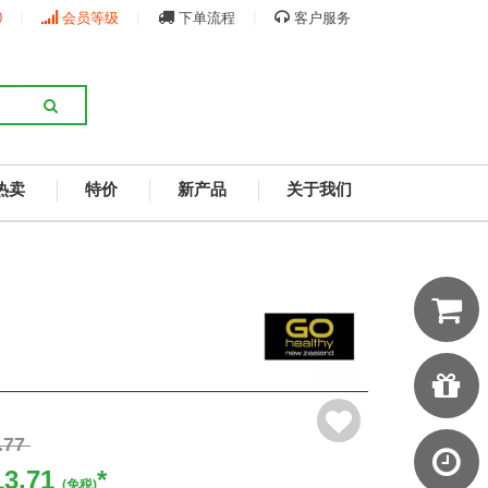
|
|
|
0
会员等级
下单流程
客户服务
热卖
特价
新产品
关于我们
.77
13.71
*
(免税)