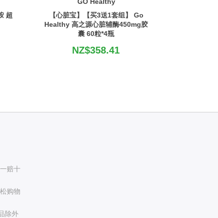
GO Healthy
胺 超
【心脏宝】【买3送1套组】 Go
Healthy 高之源心脏辅酶450mg胶
囊 60粒*4瓶
NZ$358.41
假一赔十
轻松购物
品除外