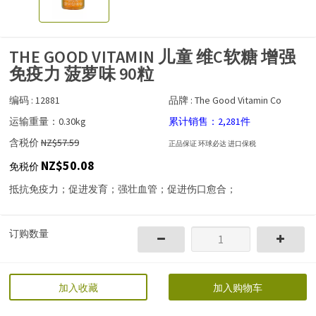
THE GOOD VITAMIN 儿童 维C软糖 增强
免疫力 菠萝味 90粒
编码 : 12881
品牌 : The Good Vitamin Co
运输重量：0.30kg
累计销售：2,281件
含税价
NZ$57.59
正品保证 环球必达 进口保税
NZ$50.08
免税价
抵抗免疫力；促进发育；强壮血管；促进伤口愈合；
订购数量
加入收藏
加入购物车